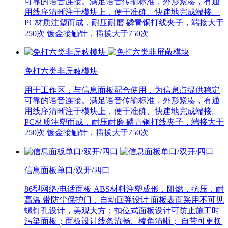
可靠的语音连接。满足语音传输标准，外形紧凑，有通
用线序清晰注于模块上，便于准确、快速地完成端接。
PC材质注塑而成，耐压耐磨 磷青铜打线夹子，端接大于
250次 镀金接触针，插拔大于750次
免打六类非屏蔽模块
用于工作区，与信息面板配合使用，为信息点提供稳定
可靠的语音连接。满足语音传输标准，外形紧凑，有通
用线序清晰注于模块上，便于准确、快速地完成端接。
PC材质注塑而成，耐压耐磨 磷青铜打线夹子，端接大于
250次 镀金接触针，插拔大于750次
信息面板单口/双开/四口
86型网络/电话面板 ABS材料注塑成形，阻燃，抗压，耐
高温 带防尘保护门，自动回弹设计 面板表面采用不可见
螺钉孔设计，美观大方；扣位式面板设计可防止施工时
污染面板；面板设计线条流畅、棱角清晰； 自带可更换